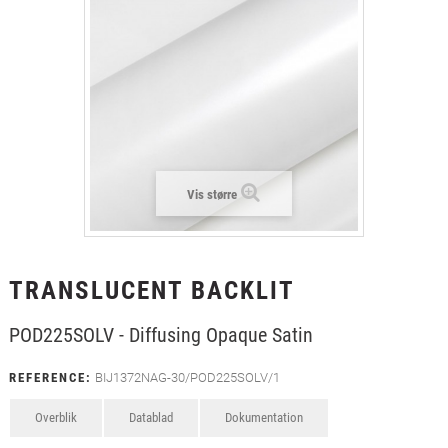
+
LAMINAT
+
TEKSTIL
+
BESKYTTELSESFILM
+
VÆRKTØJ & TILBEHØR
Vis større
TRANSLUCENT BACKLIT
POD225SOLV - Diffusing Opaque Satin
REFERENCE:
BIJ1372NAG-30/POD225SOLV/1
Overblik
Datablad
Dokumentation