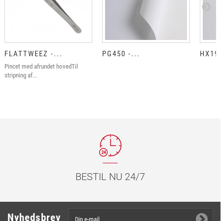
FLATTWEEZ -...
PG450 -...
HX190
Pincet med afrundet hovedTil
stripning af...
BESTIL NU 24/7
Nyhedsbrev