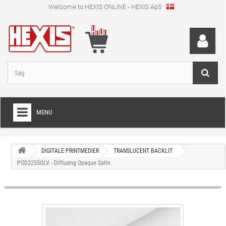
Welcome to HEXIS ONLINE - HEXIS ApS
MENU
HOME
DIGITALE PRINTMEDIER
TRANSLUCENT BACKLIT
+
WRAPPINGFOLIE
POD225SOLV - Diffusing Opaque Satin
+
SKÆRFOLIE
+
SPECIEL SKÆRFOLIE
+
DIGITALE PRINTMEDIER