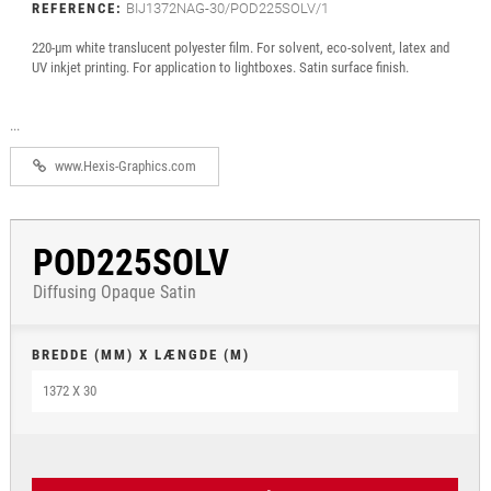
REFERENCE:
BIJ1372NAG-30/POD225SOLV/1
220-µm white translucent polyester film. For solvent, eco-solvent, latex and
UV inkjet printing. For application to lightboxes. Satin surface finish.
...
www.Hexis-Graphics.com
POD225SOLV
Diffusing Opaque Satin
BREDDE (MM) X LÆNGDE (M)
1372 X 30