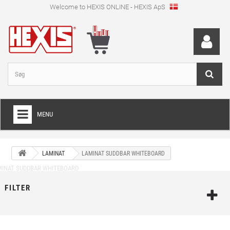
Welcome to HEXIS ONLINE - HEXIS ApS
MENU
HOME
LAMINAT
LAMINAT SUDDBAR WHITEBOARD
+
WRAPPINGFOLIE
+
SKÆRFOLIE
FILTER
+
SPECIEL SKÆRFOLIE
+
DIGITALE PRINTMEDIER