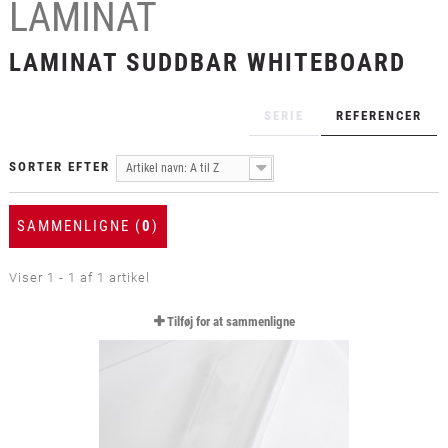
LAMINAT
+
LAMINAT
+
LAMINAT SUDDBAR WHITEBOARD
TEKSTIL
+
BESKYTTELSESFILM
SERIE
REFERENCER
+
VÆRKTØJ & TILBEHØR
SORTER EFTER
Artikel navn: A til Z
SAMMENLIGNE (
0
)
Viser 1 - 1 af 1 artikel
Tilføj for at sammenligne