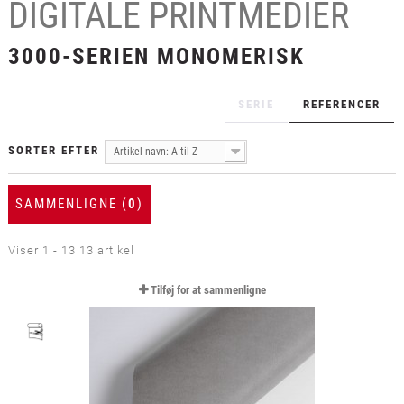
DIGITALE PRINTMEDIER
+
LAMINAT
+
3000-SERIEN MONOMERISK
TEKSTIL
+
BESKYTTELSESFILM
SERIE
REFERENCER
+
VÆRKTØJ & TILBEHØR
SORTER EFTER
Artikel navn: A til Z
SAMMENLIGNE (
0
)
Viser 1 - 13 13 artikel
Tilføj for at sammenligne