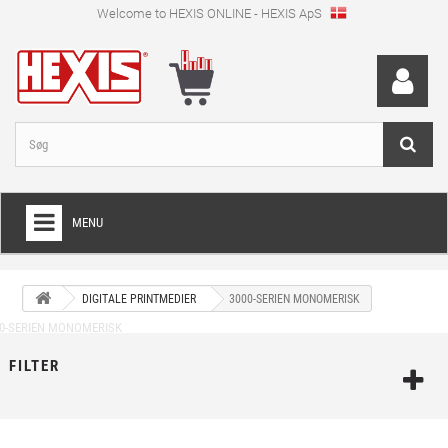
Welcome to HEXIS ONLINE - HEXIS ApS
MENU
HOME
DIGITALE PRINTMEDIER
3000-SERIEN MONOMERISK
+
WRAPPINGFOLIE
+
SKÆRFOLIE
FILTER
+
SPECIEL SKÆRFOLIE
+
DIGITALE PRINTMEDIER