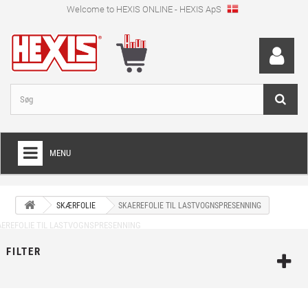
Welcome to HEXIS ONLINE - HEXIS ApS
MENU
HOME
SKÆRFOLIE
SKAEREFOLIE TIL LASTVOGNSPRESENNING
+
WRAPPINGFOLIE
+
SKÆRFOLIE
FILTER
+
SPECIEL SKÆRFOLIE
+
DIGITALE PRINTMEDIER