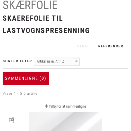
SKÆRFOLIE
+
LAMINAT
+
SKAEREFOLIE TIL
TEKSTIL
+
BESKYTTELSESFILM
LASTVOGNSPRESENNING
+
VÆRKTØJ & TILBEHØR
SERIE
REFERENCER
SORTER EFTER
Artikel navn: A til Z
SAMMENLIGNE (
0
)
Viser 1 - 5 5 artikel
Tilføj for at sammenligne