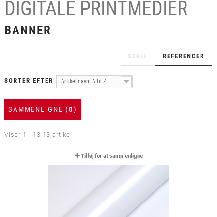
DIGITALE PRINTMEDIER
+
LAMINAT
+
BANNER
TEKSTIL
+
BESKYTTELSESFILM
SERIE
REFERENCER
+
VÆRKTØJ & TILBEHØR
SORTER EFTER
Artikel navn: A til Z
SAMMENLIGNE (
0
)
Viser 1 - 13 13 artikel
Tilføj for at sammenligne