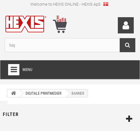
Welcome to HEXIS ONLINE - HEXIS ApS
MENU
HOME
DIGITALE PRINTMEDIER
BANNER
+
WRAPPINGFOLIE
+
SKÆRFOLIE
FILTER
+
SPECIEL SKÆRFOLIE
+
DIGITALE PRINTMEDIER