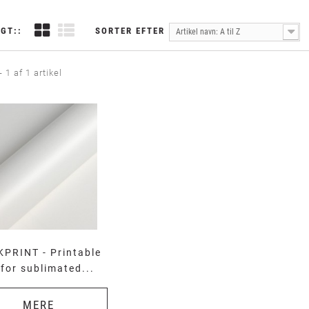
GT::
SORTER EFTER
Artikel navn: A til Z
- 1 af 1 artikel
PRINT - Printable
 for sublimated...
MERE