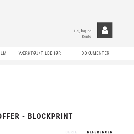
Hej, log ind
Konto
ILM
VÆRKTØJ/TILBEHØR
DOKUMENTER
OFFER - BLOCKPRINT
SERIE
REFERENCER