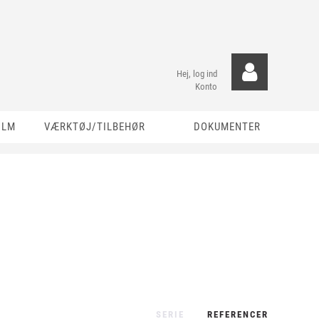
Hej, log ind
Konto
ILM
VÆRKTØJ/TILBEHØR
DOKUMENTER
SERIE
REFERENCER