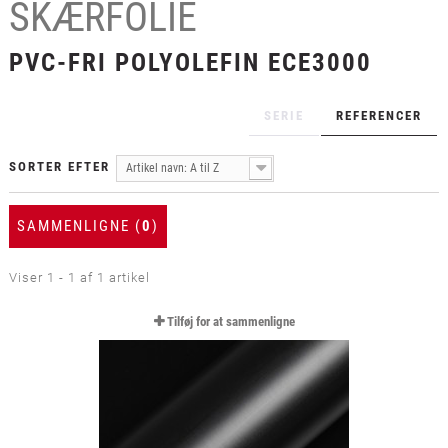
SKÆRFOLIE
+
LAMINAT
+
PVC-FRI POLYOLEFIN ECE3000
TEKSTIL
+
BESKYTTELSESFILM
SERIE
REFERENCER
+
VÆRKTØJ & TILBEHØR
SORTER EFTER
Artikel navn: A til Z
SAMMENLIGNE (
0
)
Viser 1 - 1 af 1 artikel
Tilføj for at sammenligne