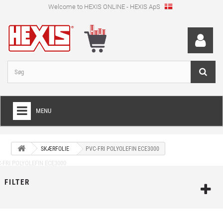
Welcome to HEXIS ONLINE - HEXIS ApS
MENU
HOME
SKÆRFOLIE
PVC-FRI POLYOLEFIN ECE3000
+
WRAPPINGFOLIE
+
SKÆRFOLIE
FILTER
+
SPECIEL SKÆRFOLIE
+
DIGITALE PRINTMEDIER