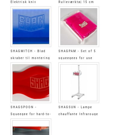
Elektrisk kniv
Rulleværktøj 15 cm
SHAGMITCH - Blød
SHAGPAM - Set of 5
skraber til montering
squeegees for use
af solfilm
with BODYFENCE®
SHAGSPOON -
SHAGSUN - Lampe
Squeegee for hard-to-
chauffante Infrarouge
reach parts