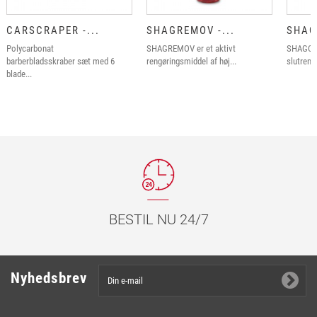
CARSCRAPER -...
SHAGREMOV -...
SHAG
Polycarbonat
SHAGREMOV er et aktivt
SHAGCLE
barberbladsskraber sæt med 6
rengøringsmiddel af høj...
slutrengø
blade...
BESTIL NU 24/7
Nyhedsbrev