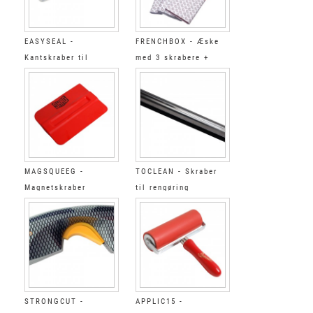
EASYSEAL -
FRENCHBOX - Æske
Kantskraber til
med 3 skrabere +
wrapping
beskyttelsesmanchetter
MAGSQUEEG -
TOCLEAN - Skraber
Magnetskraber
til rengøring
STRONGCUT -
APPLIC15 -