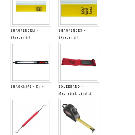
SHAGFENCEM -
SHAGFENCES -
Skraber til
Skraber til
BODYFENCE og
BODYFENCE og
beskyttelsesfilm 15
beskyttelsesfilm
cm
9,5cm
SHAGKNIFE - Kniv
SQUEEBAND -
Magnetisk bånd til
skraber