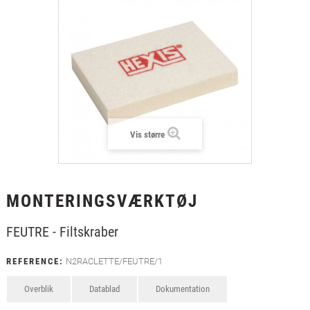
+
LAMINAT
+
TEKSTIL
+
BESKYTTELSESFILM
+
VÆRKTØJ & TILBEHØR
Vis større
MONTERINGSVÆRKTØJ
FEUTRE - Filtskraber
REFERENCE:
N2RACLETTE/FEUTRE/1
Overblik
Datablad
Dokumentation