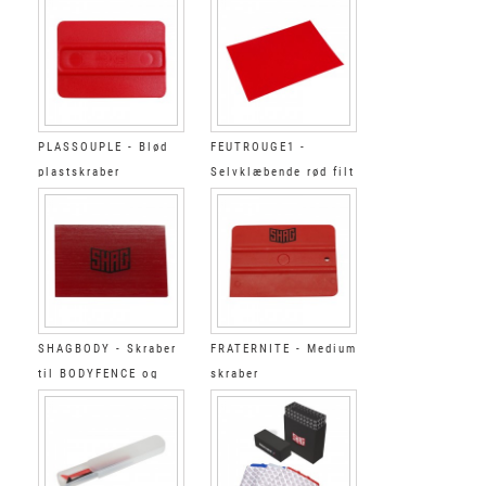
PLASSOUPLE - Blød
FEUTROUGE1 -
plastskraber
Selvklæbende rød filt
- A5 størrelse
SHAGBODY - Skraber
FRATERNITE - Medium
til BODYFENCE og
skraber
beskyttelsesfilm