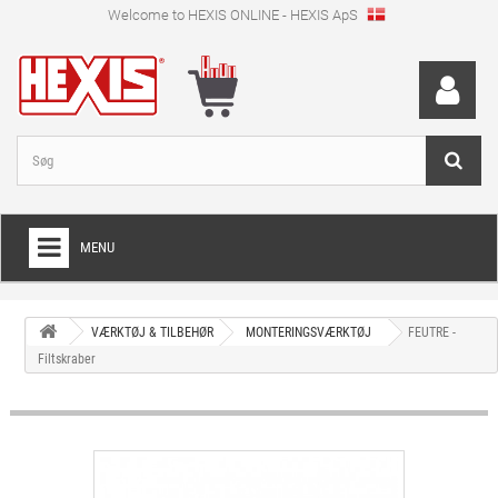
Welcome to HEXIS ONLINE - HEXIS ApS
MENU
HOME
VÆRKTØJ & TILBEHØR
MONTERINGSVÆRKTØJ
FEUTRE -
+
WRAPPINGFOLIE
Filtskraber
+
SKÆRFOLIE
+
SPECIEL SKÆRFOLIE
+
DIGITALE PRINTMEDIER