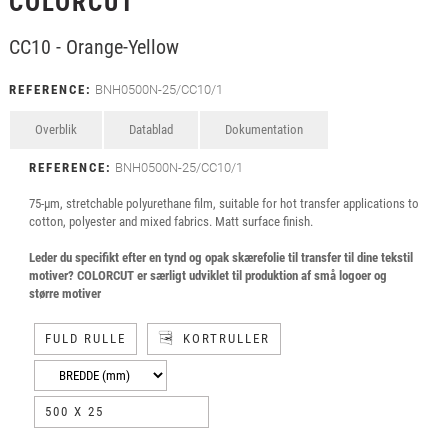
COLORCUT
CC10 - Orange-Yellow
REFERENCE:
BNH0500N-25/CC10/1
Overblik
Datablad
Dokumentation
REFERENCE:
BNH0500N-25/CC10/1
75-µm, stretchable polyurethane film, suitable for hot transfer applications to
cotton, polyester and mixed fabrics. Matt surface finish.
Leder du specifikt efter en tynd og opak skærefolie til transfer til dine tekstil
motiver? COLORCUT er særligt udviklet til produktion af små logoer og
større motiver
FULD RULLE
KORTRULLER
500 X 25