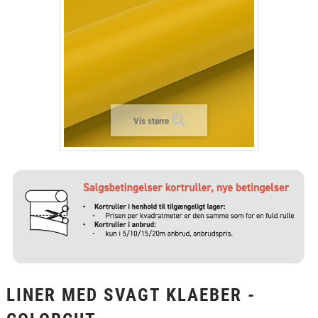
+
LAMINAT
+
TEKSTIL
+
BESKYTTELSESFILM
+
VÆRKTØJ & TILBEHØR
Vis større
LINER MED SVAGT KLAEBER -