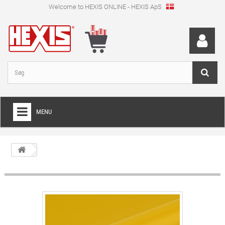
Welcome to HEXIS ONLINE - HEXIS ApS
MENU
HOME
+
WRAPPINGFOLIE
+
SKÆRFOLIE
+
SPECIEL SKÆRFOLIE
+
DIGITALE PRINTMEDIER